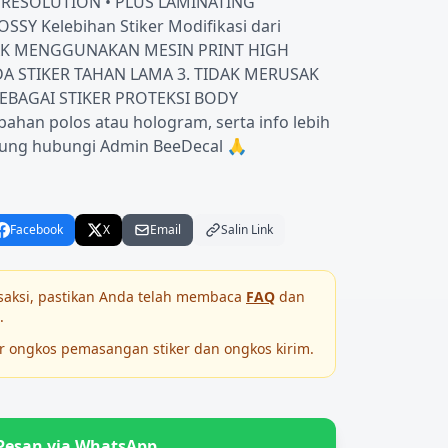
GH RESOLUTION •⁠ ⁠PLUS LAMINATING
SY Kelebihan Stiker Modifikasi dari
ICETAK MENGGUNAKAN MESIN PRINT HIGH
DA STIKER TAHAN LAMA 3.⁠ ⁠TIDAK MERUSAK
SEBAGAI STIKER PROTEKSI BODY
ahan polos atau hologram, serta info lebih
ngsung hubungi Admin BeeDecal 🙏
Facebook
X
Email
Salin Link
saksi, pastikan Anda telah membaca
FAQ
dan
.
ar ongkos pemasangan stiker dan ongkos kirim.
Pesan via WhatsApp