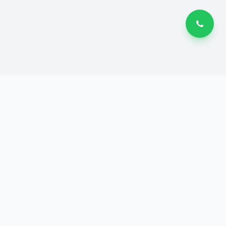
Kontak
Jl Keberkahan Selatan 1 No
📍
292A, BTP BLOK AD
Biringkanaya
📞
082189000701
✉️
team@beedecal.com