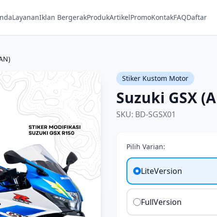
anda
Layanan
Iklan Bergerak
Produk
Artikel
Promo
Kontak
FAQ
Daftar
AN)
Stiker Kustom Motor
Suzuki GSX (
SKU: BD-SGSX01
Pilih Varian:
LiteVersion
FullVersion