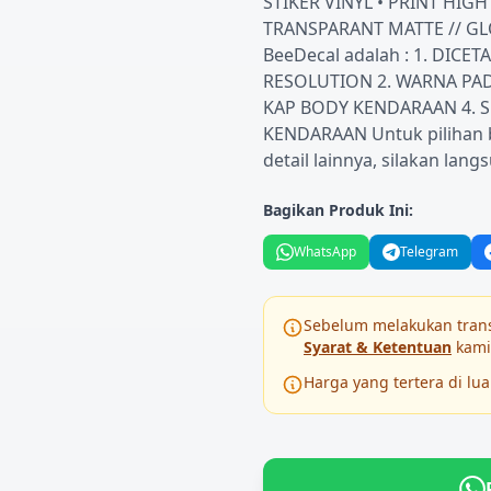
⁠STIKER VINYL •⁠ ⁠PRINT HI
TRANSPARANT MATTE // GLOS
BeeDecal adalah : 1.⁠ ⁠D
RESOLUTION 2.⁠ ⁠WARNA PA
KAP BODY KENDARAAN 4.⁠ ⁠
KENDARAAN Untuk pilihan b
detail lainnya, silakan la
Bagikan Produk Ini:
WhatsApp
Telegram
Sebelum melakukan tran
Syarat & Ketentuan
kami
Harga yang tertera di lu