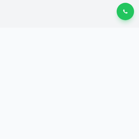
BEEDECAL
B
Stiker Custom Premium
Desain dan Stiker Sesukamu