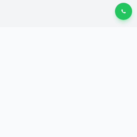
BEEDECAL
B
Stiker Custom Premium
Desain dan Stiker Sesukamu