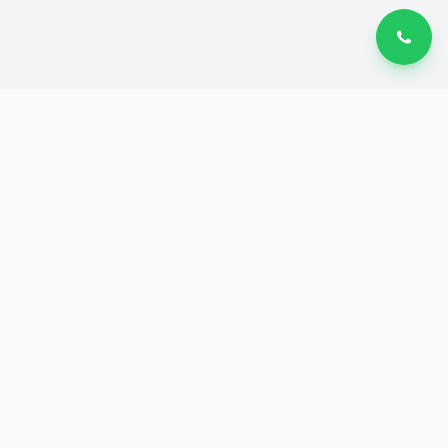
BEEDECAL
B
Stiker Custom Premium
Desain dan Stiker Sesukamu